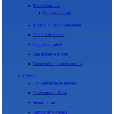
Becas deportivas
Deporte adaptado
Apoyo a clubes e instituciones
Colonias de verano
Deporte educativo
Liga deportiva escolar
Encuentros deportivos sociales
Turismo
Comisión mixta de turismo
Observatorio turístico
Sierras del sur
Turismo de reuniones