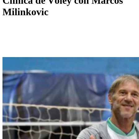
Clínica de Vóley con Marcos
Milinkovic