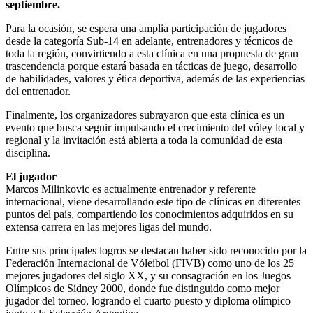
septiembre.
Para la ocasión, se espera una amplia participación de jugadores
desde la categoría Sub-14 en adelante, entrenadores y técnicos de
toda la región, convirtiendo a esta clínica en una propuesta de gran
trascendencia porque estará basada en tácticas de juego, desarrollo
de habilidades, valores y ética deportiva, además de las experiencias
del entrenador.
Finalmente, los organizadores subrayaron que esta clínica es un
evento que busca seguir impulsando el crecimiento del vóley local y
regional y la invitación está abierta a toda la comunidad de esta
disciplina.
El jugador
Marcos Milinkovic es actualmente entrenador y referente
internacional, viene desarrollando este tipo de clínicas en diferentes
puntos del país, compartiendo los conocimientos adquiridos en su
extensa carrera en las mejores ligas del mundo.
Entre sus principales logros se destacan haber sido reconocido por la
Federación Internacional de Vóleibol (FIVB) como uno de los 25
mejores jugadores del siglo XX, y su consagración en los Juegos
Olímpicos de Sídney 2000, donde fue distinguido como mejor
jugador del torneo, logrando el cuarto puesto y diploma olímpico