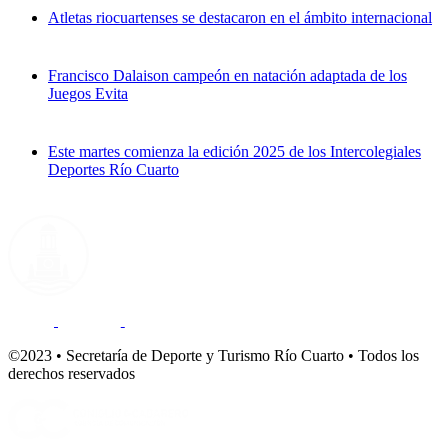
Atletas riocuartenses se destacaron en el ámbito internacional
Francisco Dalaison campeón en natación adaptada de los
Juegos Evita
Este martes comienza la edición 2025 de los Intercolegiales
Deportes Río Cuarto
©2023 • Secretaría de Deporte y Turismo Río Cuarto • Todos los
derechos reservados