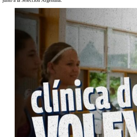
junto a la Selección Argentina.