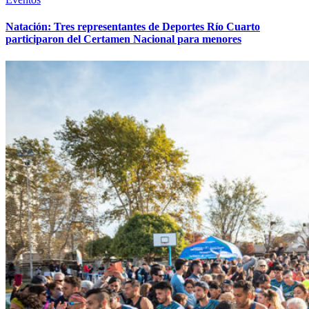
Natación: Tres representantes de Deportes Río Cuarto
participaron del Certamen Nacional para menores