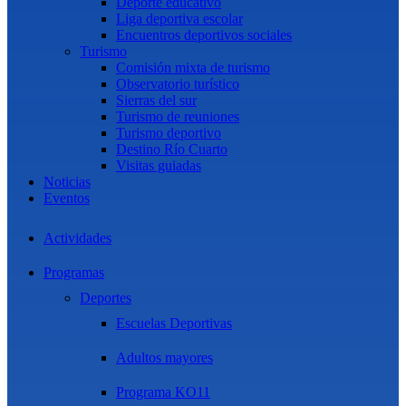
Deporte educativo
Liga deportiva escolar
Encuentros deportivos sociales
Turismo
Comisión mixta de turismo
Observatorio turístico
Sierras del sur
Turismo de reuniones
Turismo deportivo
Destino Río Cuarto
Visitas guiadas
Noticias
Eventos
Actividades
Programas
Deportes
Escuelas Deportivas
Adultos mayores
Programa KO11