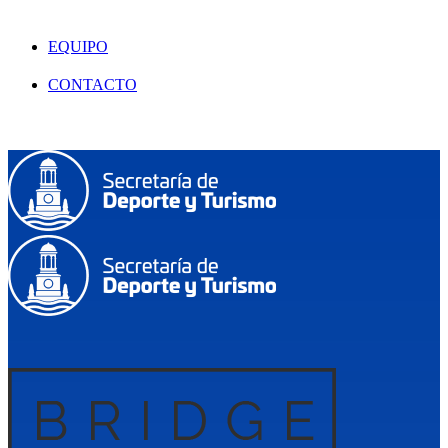
EQUIPO
CONTACTO