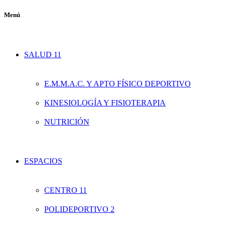
Menú
SALUD 11
E.M.M.A.C. Y APTO FÍSICO DEPORTIVO
KINESIOLOGÍA Y FISIOTERAPIA
NUTRICIÓN
ESPACIOS
CENTRO 11
POLIDEPORTIVO 2