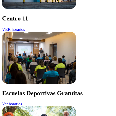
Centro 11
VER horarios
Escuelas Deportivas Gratuitas
Ver horarios