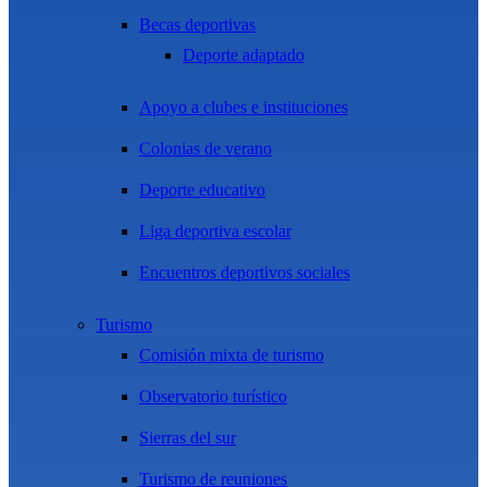
Becas deportivas
Deporte adaptado
Apoyo a clubes e instituciones
Colonias de verano
Deporte educativo
Liga deportiva escolar
Encuentros deportivos sociales
Turismo
Comisión mixta de turismo
Observatorio turístico
Sierras del sur
Turismo de reuniones