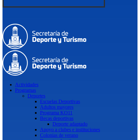
Actividades
Programas
Deportes
Escuelas Deportivas
Adultos mayores
Programa KO11
Becas deportivas
Deporte adaptado
Apoyo a clubes e instituciones
Colonias de verano