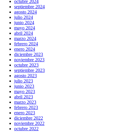
octubre 2024
septiembre 2024
agosto 2024
julio 2024
junio 2024
mayo 2024
abril 2024
marzo 2024
febrero 2024
enero 2024
diciembre 2023
noviembre 2023
octubre 2023
septiembre 2023
agosto 2023
julio 2023
junio 2023
mayo 2023
abril 2023
marzo 2023
febrero 2023
enero 2023
diciembre 2022
noviembre 2022
octubre 2022