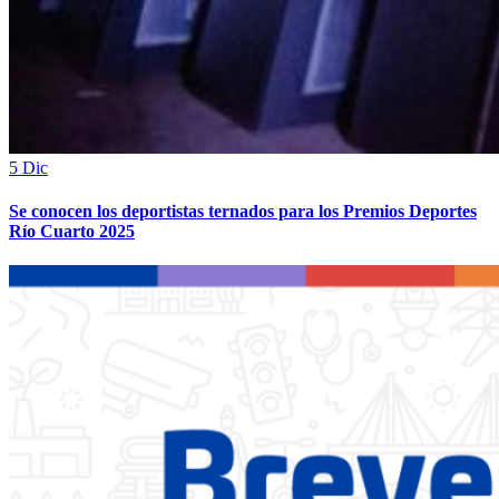
5 Dic
Se conocen los deportistas ternados para los Premios Deportes
Río Cuarto 2025