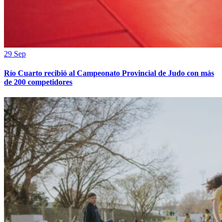
29 Sep
Río Cuarto recibió al Campeonato Provincial de Judo con más
de 200 competidores