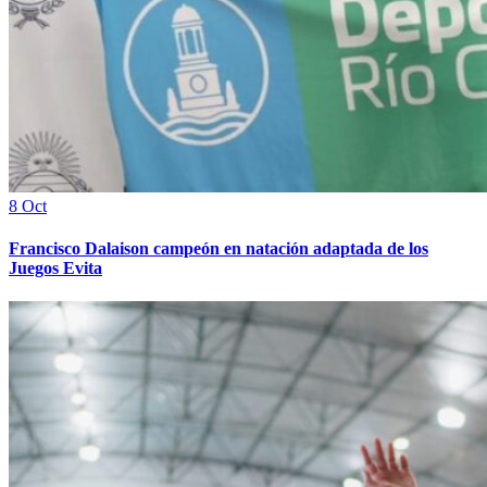
8 Oct
Francisco Dalaison campeón en natación adaptada de los
Juegos Evita