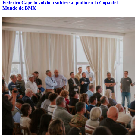
Federico Capello volvió a subirse al podio en la Copa del
Mundo de BMX