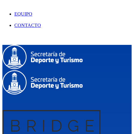
EQUIPO
CONTACTO