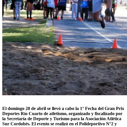
El domingo 28 de abril se llevó a cabo la 1° Fecha del Gran Prix
Deportes Río Cuarto de atletismo, organizado y fiscalizado por
la Secretaría de Deporte y Turismo para la Asociación Atlética
Sur Cordobés. El evento se realizó en el Polideportivo N°2 y