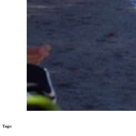
Tags: