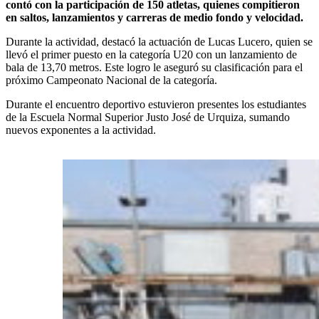
contó con la participación de 150 atletas, quienes compitieron
en saltos, lanzamientos y carreras de medio fondo y velocidad.
Durante la actividad, destacó la actuación de Lucas Lucero, quien se
llevó el primer puesto en la categoría U20 con un lanzamiento de
bala de 13,70 metros. Este logro le aseguró su clasificación para el
próximo Campeonato Nacional de la categoría.
Durante el encuentro deportivo estuvieron presentes los estudiantes
de la Escuela Normal Superior Justo José de Urquiza, sumando
nuevos exponentes a la actividad.