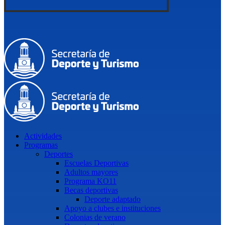
Actividades
Programas
Deportes
Escuelas Deportivas
Adultos mayores
Programa KO11
Becas deportivas
Deporte adaptado
Apoyo a clubes e instituciones
Colonias de verano