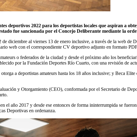
tes deportivos 2022 para los deportistas locales que aspiran a obt
estado fue sancionada por el Concejo Deliberante mediante la ord
2 de diciembre al viernes 13 de enero inclusive, a través de la web de D
ulario web con el correspondiente CV deportivo adjunto en formato PDF
ateurs o federados de la ciudad y desde el próximo año los beneficiari
ablecido por la Fundación Deportes Río Cuarto, con una revisión de actu
otorga a deportistas amateurs hasta los 18 años inclusive; y Beca Elit
aluación y Otorgamiento (CEO), conformada por el Secretario de Depor
rto.
 en el año 2017 y desde ese entonces de forma ininterrumpida se fuero
cas Deportivas en ordenanza.