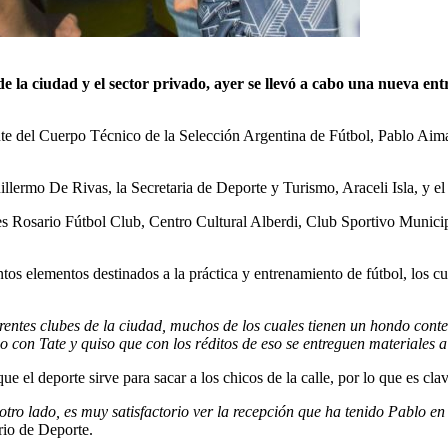
de la ciudad y el sector privado, ayer se llevó a cabo una nueva en
rante del Cuerpo Técnico de la Selección Argentina de Fútbol, Pablo Ai
.
illermo De Rivas, la Secretaria de Deporte y Turismo, Araceli Isla, y e
bes Rosario Fútbol Club, Centro Cultural Alberdi, Club Sportivo Munici
ntos elementos destinados a la práctica y entrenamiento de fútbol, los c
rentes clubes de la ciudad, muchos de los cuales tienen un hondo cont
con Tate y quiso que con los réditos de eso se entreguen materiales a 
 el deporte sirve para sacar a los chicos de la calle, por lo que es clave
tro lado, es muy satisfactorio ver la recepción que ha tenido Pablo en 
rio de Deporte.