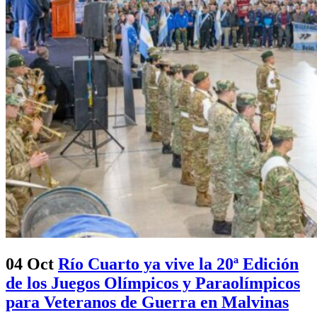
04 Oct
Río Cuarto ya vive la 20ª Edición
de los Juegos Olímpicos y Paraolímpicos
para Veteranos de Guerra en Malvinas