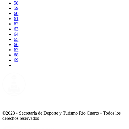
58
59
60
61
62
63
64
65
66
67
68
69
©2023 • Secretaría de Deporte y Turismo Río Cuarto • Todos los
derechos reservados